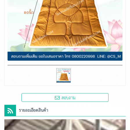
สอบถาม
รายละเอียดสินค้า