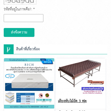
รหัสที่อยู่ในภาพคือ?: *
ส่งข้อความ
สินค้าที่เกี่ยวข้อง
เตียงพับไม้อัด 3 ฟุต